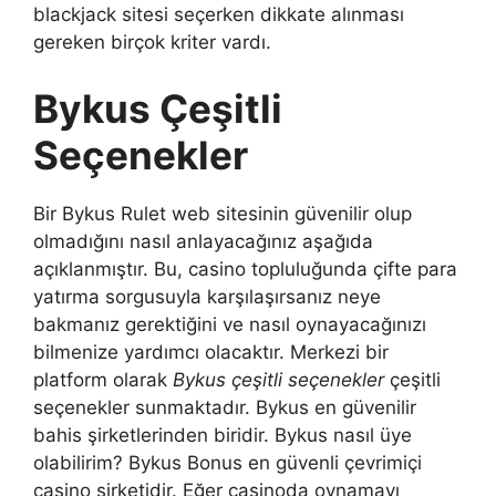
blackjack sitesi seçerken dikkate alınması
gereken birçok kriter vardı.
Bykus Çeşitli
Seçenekler
Bir Bykus Rulet web sitesinin güvenilir olup
olmadığını nasıl anlayacağınız aşağıda
açıklanmıştır. Bu, casino topluluğunda çifte para
yatırma sorgusuyla karşılaşırsanız neye
bakmanız gerektiğini ve nasıl oynayacağınızı
bilmenize yardımcı olacaktır. Merkezi bir
platform olarak
Bykus çeşitli seçenekler
çeşitli
seçenekler sunmaktadır. Bykus en güvenilir
bahis şirketlerinden biridir. Bykus nasıl üye
olabilirim? Bykus Bonus en güvenli çevrimiçi
casino şirketidir. Eğer casinoda oynamayı