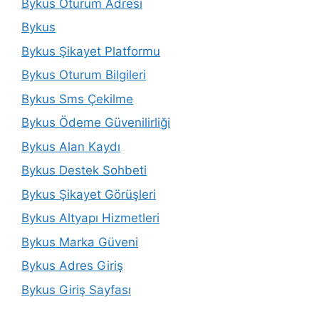
Bykus Oturum Adresi
Bykus
Bykus Şikayet Platformu
Bykus Oturum Bilgileri
Bykus Sms Çekilme
Bykus Ödeme Güvenilirliği
Bykus Alan Kaydı
Bykus Destek Sohbeti
Bykus Şikayet Görüşleri
Bykus Altyapı Hizmetleri
Bykus Marka Güveni
Bykus Adres Giriş
Bykus Giriş Sayfası