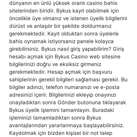
dünyanın en ünlü yüksek oranlı casino bahis
sitelerinden biridir. Bykus kayıt olabilmek için
öncelikle üye olmanız ve istenen üyelik bilgilerini
dürüst ve anlaşılır bir şekilde doldurmanız
gerekmektedir. Kayıt olduktan sonra üyelerle
bahis oynamak istiyorsanız panele kolayca
girebilirsiniz. Bykus nasıl giriş yapabilirim? Giriş
hesabı açmak için Bykus Casino web sitesine
bilgilerinizi doğru ve eksiksiz girmeniz
gerekmektedir. Hesap açmak için başvuru
sahiplerinin gerekli bilgileri sağlaması gerekir. Bu
bilgiler adınızı, telefon numaranızı ve e-posta
adresinizi içerir. Bilgilerinizi ekleyip onayınızı
onayladıktan sonra Gönder butonuna tıklayarak
Bykus üyelik işlemini tamamlayın. Buradaki
işleminizi tamamladıktan sonra Bykus
avantajlarından yararlanmaya başlayabilirsiniz.
Kaydolmak için bizden kişisel bir not talep