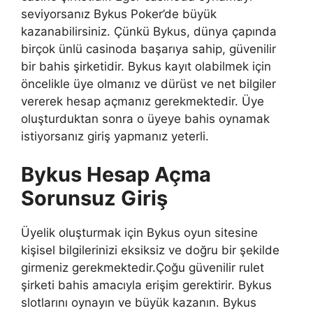
seviyorsanız Bykus Poker’de büyük
kazanabilirsiniz. Çünkü Bykus, dünya çapında
birçok ünlü casinoda başarıya sahip, güvenilir
bir bahis şirketidir. Bykus kayıt olabilmek için
öncelikle üye olmanız ve dürüst ve net bilgiler
vererek hesap açmanız gerekmektedir. Üye
oluşturduktan sonra o üyeye bahis oynamak
istiyorsanız giriş yapmanız yeterli.
Bykus Hesap Açma
Sorunsuz Giriş
Üyelik oluşturmak için Bykus oyun sitesine
kişisel bilgilerinizi eksiksiz ve doğru bir şekilde
girmeniz gerekmektedir.Çoğu güvenilir rulet
şirketi bahis amacıyla erişim gerektirir. Bykus
slotlarını oynayın ve büyük kazanın. Bykus