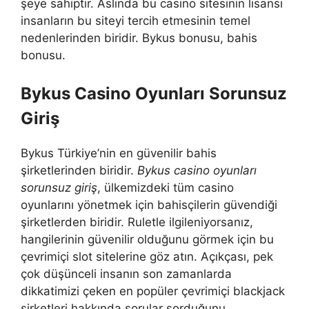
şeye sahiptir. Aslında bu casino sitesinin lisansı
insanların bu siteyi tercih etmesinin temel
nedenlerinden biridir. Bykus bonusu, bahis
bonusu.
Bykus Casino Oyunları Sorunsuz
Giriş
Bykus Türkiye’nin en güvenilir bahis
şirketlerinden biridir.
Bykus casino oyunları
sorunsuz giriş
, ülkemizdeki tüm casino
oyunlarını yönetmek için bahisçilerin güvendiği
şirketlerden biridir. Ruletle ilgileniyorsanız,
hangilerinin güvenilir olduğunu görmek için bu
çevrimiçi slot sitelerine göz atın. Açıkçası, pek
çok düşünceli insanın son zamanlarda
dikkatimizi çeken en popüler çevrimiçi blackjack
şirketleri hakkında sorular sorduğunu