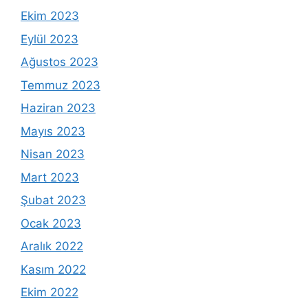
Ekim 2023
Eylül 2023
Ağustos 2023
Temmuz 2023
Haziran 2023
Mayıs 2023
Nisan 2023
Mart 2023
Şubat 2023
Ocak 2023
Aralık 2022
Kasım 2022
Ekim 2022