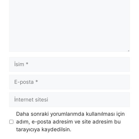
İsim
E-
posta
İnternet
sitesi
Daha sonraki yorumlarımda kullanılması için
adım, e-posta adresim ve site adresim bu
tarayıcıya kaydedilsin.