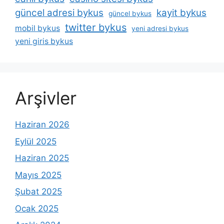
güncel adresi bykus
kayit bykus
güncel bykus
twitter bykus
mobil bykus
yeni adresi bykus
yeni giris bykus
Arşivler
Haziran 2026
Eylül 2025
Haziran 2025
Mayıs 2025
Şubat 2025
Ocak 2025