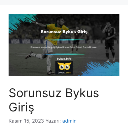
Sorunsuz Bykus
Giriş
Kasım 15, 2023
Yazarı:
admin