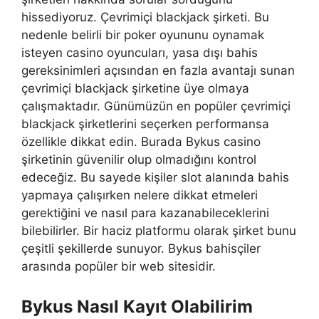
hissediyoruz. Çevrimiçi blackjack şirketi. Bu
nedenle belirli bir poker oyununu oynamak
isteyen casino oyuncuları, yasa dışı bahis
gereksinimleri açısından en fazla avantajı sunan
çevrimiçi blackjack şirketine üye olmaya
çalışmaktadır. Günümüzün en popüler çevrimiçi
blackjack şirketlerini seçerken performansa
özellikle dikkat edin. Burada Bykus casino
şirketinin güvenilir olup olmadığını kontrol
edeceğiz. Bu sayede kişiler slot alanında bahis
yapmaya çalışırken nelere dikkat etmeleri
gerektiğini ve nasıl para kazanabileceklerini
bilebilirler. Bir haciz platformu olarak şirket bunu
çeşitli şekillerde sunuyor. Bykus bahisçiler
arasında popüler bir web sitesidir.
Bykus Nasıl Kayıt Olabilirim