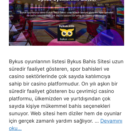
Bykus oyunlarının listesi Bykus Bahis Sitesi uzun
süredir faaliyet gösteren, spor bahisleri ve
casino sektörlerinde çok sayıda katılımcıya
sahip bir casino platformudur. On yılı aşkın bir
süredir faaliyet gösteren bu çevrimiçi casino
platformu, ülkemizden ve yurtdışından çok
sayıda kişiye mükemmel bahis seçenekleri
sunuyor. Web sitesi hem diziler hem de oyunlar
için gerçek zamanlı yardım sağlıyor. …
Devamını
oku…