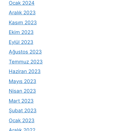
Ocak 2024
Aralık 2023
Kasım 2023
Ekim 2023
Eylül 2023
Ağustos 2023
Temmuz 2023
Haziran 2023
Mayıs 2023
Nisan 2023
Mart 2023
Şubat 2023
Ocak 2023
Aralık 2022