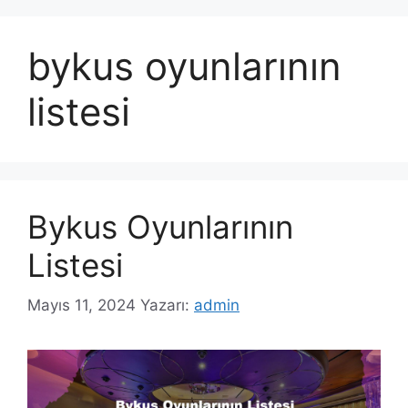
bykus oyunlarının
listesi
Bykus Oyunlarının
Listesi
Mayıs 11, 2024
Yazarı:
admin