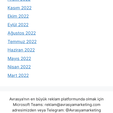
Kasım 2022
Ekim 2022
Eylül 2022
Ağustos 2022
Temmuz 2022
Haziran 2022
Mayıs 2022
Nisan 2022
Mart 2022
Avrasya'nın en büyük reklam platformunda olmak için
Microsoft Teams:
reklam@avrasyamarketing.com
adresimizden veya Telegram: @Avrasyamarketing