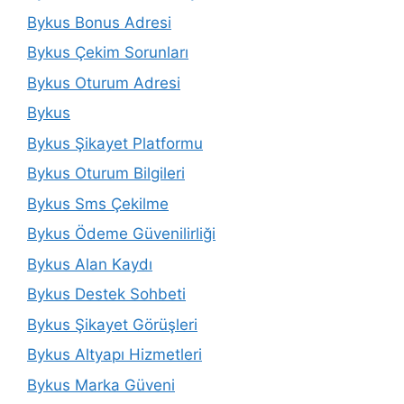
Bykus Bonus Adresi
Bykus Çekim Sorunları
Bykus Oturum Adresi
Bykus
Bykus Şikayet Platformu
Bykus Oturum Bilgileri
Bykus Sms Çekilme
Bykus Ödeme Güvenilirliği
Bykus Alan Kaydı
Bykus Destek Sohbeti
Bykus Şikayet Görüşleri
Bykus Altyapı Hizmetleri
Bykus Marka Güveni