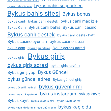
bykus bahis seçenekleri
bykus bahis lisansı
Bykus bahis sitesi
Bykus bonus
bykus canli maç izle
bykus canli
bykus canli destek
Bykus canlı bahis
Bykus canlı casino
Bykus Canlı
Bykus canlı destek
bykus canlı destek hattı
Bykus casino oyunları
bykus casino sitesi
bykus com
Bykus gerçek adresi
bykus geri ödeme
Bykus giriş
bykus girisi
bykus giriş adresi
bykus giriş sayfası
Bykus Güncel
Bykus giriş yap
bykus güncel adres
Bykus güncel giriş
bykus güvenlir mi
bykus güvenilir ve hızlı
bykus instagram
bykus kayit
bykus hesabı kapatmak
Bykus kayıt
bykus kayıt i̇şlemi
bykus kayıtlı adresi
bykus kaç oldu
bykus kazandıklarını siteye bağışlayın