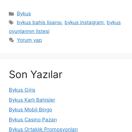
Kategoriler
Bykus
Etiketler
bykus bahis lisansı
,
bykus instagram
,
bykus
oyunlarının listesi
Yorum yap
Son Yazılar
Bykus Giriş
Bykus Karlı Bahisler
Bykus Mobil Bingo
Bykus Casino Pazarı
Bykus Ortaklık Promosyonları