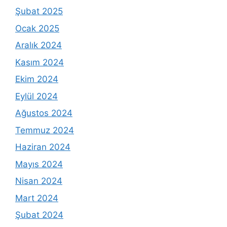
Şubat 2025
Ocak 2025
Aralık 2024
Kasım 2024
Ekim 2024
Eylül 2024
Ağustos 2024
Temmuz 2024
Haziran 2024
Mayıs 2024
Nisan 2024
Mart 2024
Şubat 2024