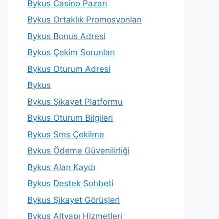
Bykus Casino Pazarı
Bykus Ortaklık Promosyonları
Bykus Bonus Adresi
Bykus Çekim Sorunları
Bykus Oturum Adresi
Bykus
Bykus Şikayet Platformu
Bykus Oturum Bilgileri
Bykus Sms Çekilme
Bykus Ödeme Güvenilirliği
Bykus Alan Kaydı
Bykus Destek Sohbeti
Bykus Şikayet Görüşleri
Bykus Altyapı Hizmetleri