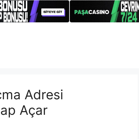
çma Adresi
sap Açar