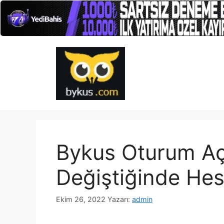
İçeriğe
atla
Bykus Oturum A
Değiştiğinde He
Ekim 26, 2022
Yazarı:
admin