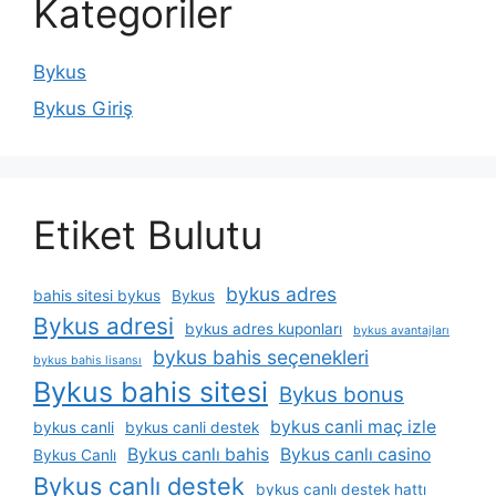
Kategoriler
Bykus
Bykus Giriş
Etiket Bulutu
bykus adres
bahis sitesi bykus
Bykus
Bykus adresi
bykus adres kuponları
bykus avantajları
bykus bahis seçenekleri
bykus bahis lisansı
Bykus bahis sitesi
Bykus bonus
bykus canli maç izle
bykus canli
bykus canli destek
Bykus canlı bahis
Bykus canlı casino
Bykus Canlı
Bykus canlı destek
bykus canlı destek hattı