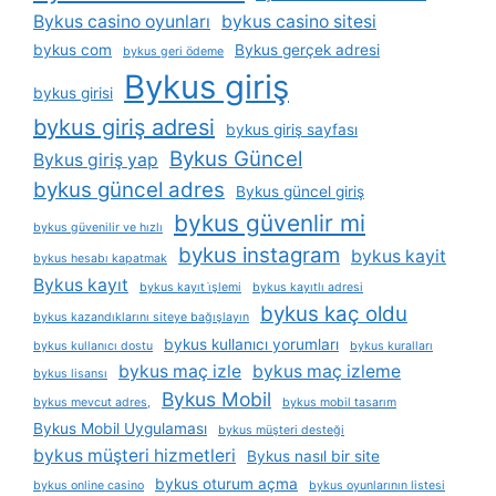
Bykus casino oyunları
bykus casino sitesi
bykus com
Bykus gerçek adresi
bykus geri ödeme
Bykus giriş
bykus girisi
bykus giriş adresi
bykus giriş sayfası
Bykus Güncel
Bykus giriş yap
bykus güncel adres
Bykus güncel giriş
bykus güvenlir mi
bykus güvenilir ve hızlı
bykus instagram
bykus kayit
bykus hesabı kapatmak
Bykus kayıt
bykus kayıt i̇şlemi
bykus kayıtlı adresi
bykus kaç oldu
bykus kazandıklarını siteye bağışlayın
bykus kullanıcı yorumları
bykus kullanıcı dostu
bykus kuralları
bykus maç izle
bykus maç izleme
bykus lisansı
Bykus Mobil
bykus mevcut adres,
bykus mobil tasarım
Bykus Mobil Uygulaması
bykus müşteri desteği
bykus müşteri hizmetleri
Bykus nasıl bir site
bykus oturum açma
bykus online casino
bykus oyunlarının listesi