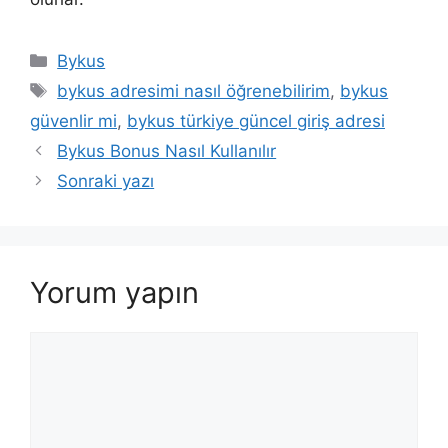
Kategoriler
Bykus
Etiketler
bykus adresimi nasıl öğrenebilirim
,
bykus
güvenlir mi
,
bykus türkiye güncel giriş adresi
Yazı
Bykus Bonus Nasıl Kullanılır
dolaşımı
Sonraki yazı
Yorum yapın
Yorum