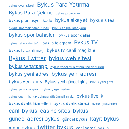
Bykus Para Yatırma
bykus oyun sitesi
Bykus Para Çekme
bykus promosyon
bykus sikayet
bykus sitesi
bykus promosyon kodu
bykus slot makineleri türleri
bykus sosyal medyada
bykus spor bahisleri
bykus spor dalları
Bykus TV
bykus telegram
bykus teknik desteği
bykus tv canli maç izle
bykus tv canli maç
Bykus Twitter
bykus web sitesi
bykus whatsapp
bykus yasal mı slot makineleri türleri
bykus yeni adresi
bykus yeni adres
bykus yeni giris
Bykus yeni güncel giriş
bykus yeni şifre
bykus yumuşak giriş
bykus çağrı merkezi
bykus üyelik
bykus çevrimiçi kaydolmayı düşünmeli miyiz
bykus üyelik hizmetleri
bykus üyelik süreci
bykus şikayetleri
canli bykus
casino sitesi bykus
güncel adresi bykus
kayit bykus
güncel bykus
twitter bykus
mobil bykus
yeni adresi bykus