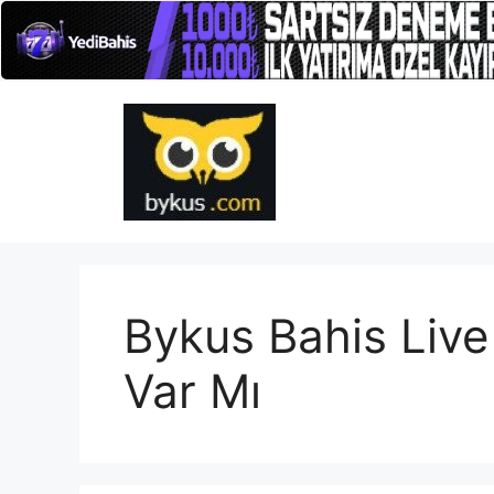
İçeriğe
atla
Bykus Bahis Liv
Var Mı