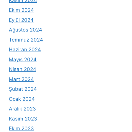
Kasım 2024
Ekim 2024
Eylül 2024
Ağustos 2024
Temmuz 2024
Haziran 2024
Mayıs 2024
Nisan 2024
Mart 2024
Şubat 2024
Ocak 2024
Aralık 2023
Kasım 2023
Ekim 2023