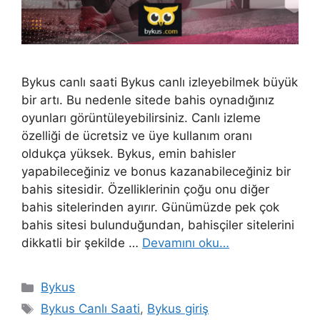
Bykus canlı saati Bykus canlı izleyebilmek büyük
bir artı. Bu nedenle sitede bahis oynadığınız
oyunları görüntüleyebilirsiniz. Canlı izleme
özelliği de ücretsiz ve üye kullanım oranı
oldukça yüksek. Bykus, emin bahisler
yapabileceğiniz ve bonus kazanabileceğiniz bir
bahis sitesidir. Özelliklerinin çoğu onu diğer
bahis sitelerinden ayırır. Günümüzde pek çok
bahis sitesi bulunduğundan, bahisçiler sitelerini
dikkatli bir şekilde …
Devamını oku…
Kategoriler
Bykus
Etiketler
Bykus Canlı Saati
,
Bykus giriş