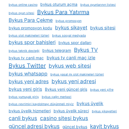
bykus oturum açma
bykus online casino
bykus oyunlarının listesi
Bykus Para Yatırma
bykus oyun sitesi
Bykus Para Çekme
bykus promosyon
bykus sikayet
bykus sitesi
bykus promosyon kodu
bykus slot makineleri türleri
bykus sosyal medyada
bykus spor bahisleri
bykus spor dalları
Bykus TV
bykus telegram
bykus teknik desteği
bykus tv canli maç izle
bykus tv canli maç
Bykus Twitter
bykus web sitesi
bykus whatsapp
bykus yasal mı slot makineleri türleri
bykus yeni adresi
bykus yeni adres
bykus yeni giris
Bykus yeni güncel giriş
bykus yeni şifre
bykus yumuşak giriş
bykus çağrı merkezi
bykus üyelik
bykus çevrimiçi kaydolmayı düşünmeli miyiz
bykus üyelik hizmetleri
bykus üyelik süreci
bykus şikayetleri
canli bykus
casino sitesi bykus
güncel adresi bykus
kayit bykus
güncel bykus