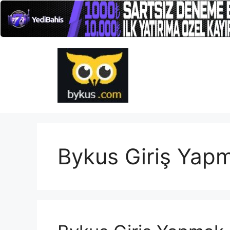
İçeriğe
atla
Bykus Giriş Yap