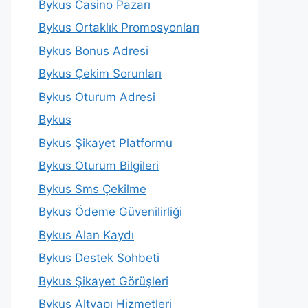
Bykus Casino Pazarı
Bykus Ortaklık Promosyonları
Bykus Bonus Adresi
Bykus Çekim Sorunları
Bykus Oturum Adresi
Bykus
Bykus Şikayet Platformu
Bykus Oturum Bilgileri
Bykus Sms Çekilme
Bykus Ödeme Güvenilirliği
Bykus Alan Kaydı
Bykus Destek Sohbeti
Bykus Şikayet Görüşleri
Bykus Altyapı Hizmetleri