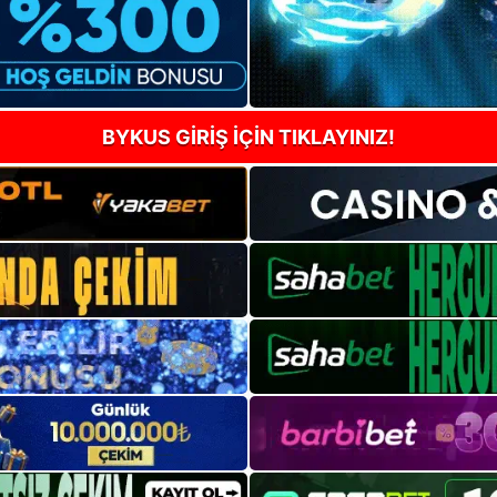
BYKUS GİRİŞ İÇİN TIKLAYINIZ!