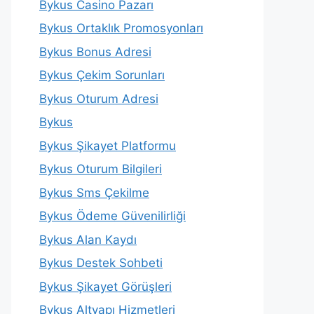
Bykus Casino Pazarı
Bykus Ortaklık Promosyonları
Bykus Bonus Adresi
Bykus Çekim Sorunları
Bykus Oturum Adresi
Bykus
Bykus Şikayet Platformu
Bykus Oturum Bilgileri
Bykus Sms Çekilme
Bykus Ödeme Güvenilirliği
Bykus Alan Kaydı
Bykus Destek Sohbeti
Bykus Şikayet Görüşleri
Bykus Altyapı Hizmetleri