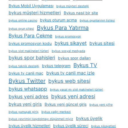
Bykus Mobil Uygulaması
bykus müşteri desteği
bykus müşteri hizmetleri
Bykus nasıl bir site
bykus oturum açma
bykus online casino
bykus oyunlarının listesi
Bykus Para Yatırma
bykus oyun sitesi
Bykus Para Çekme
bykus promosyon
bykus sikayet
bykus sitesi
bykus promosyon kodu
bykus slot makineleri türleri
bykus sosyal medyada
bykus spor bahisleri
bykus spor dalları
Bykus TV
bykus telegram
bykus teknik desteği
bykus tv canli maç izle
bykus tv canli maç
Bykus Twitter
bykus web sitesi
bykus whatsapp
bykus yasal mı slot makineleri türleri
bykus yeni adresi
bykus yeni adres
bykus yeni giris
Bykus yeni güncel giriş
bykus yeni şifre
bykus yumuşak giriş
bykus çağrı merkezi
bykus üyelik
bykus çevrimiçi kaydolmayı düşünmeli miyiz
bykus üyelik hizmetleri
bykus üyelik süreci
bykus şikayetleri