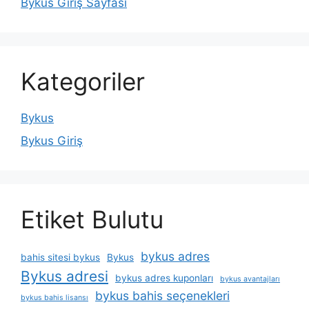
Bykus Giriş Sayfası
Kategoriler
Bykus
Bykus Giriş
Etiket Bulutu
bykus adres
bahis sitesi bykus
Bykus
Bykus adresi
bykus adres kuponları
bykus avantajları
bykus bahis seçenekleri
bykus bahis lisansı