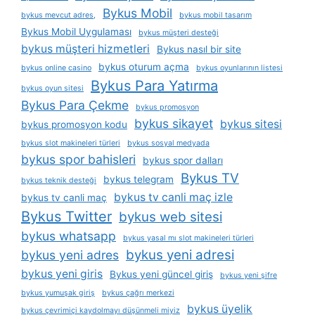
Bykus Mobil
bykus mevcut adres,
bykus mobil tasarım
Bykus Mobil Uygulaması
bykus müşteri desteği
bykus müşteri hizmetleri
Bykus nasıl bir site
bykus oturum açma
bykus online casino
bykus oyunlarının listesi
Bykus Para Yatırma
bykus oyun sitesi
Bykus Para Çekme
bykus promosyon
bykus sikayet
bykus sitesi
bykus promosyon kodu
bykus slot makineleri türleri
bykus sosyal medyada
bykus spor bahisleri
bykus spor dalları
Bykus TV
bykus telegram
bykus teknik desteği
bykus tv canli maç izle
bykus tv canli maç
Bykus Twitter
bykus web sitesi
bykus whatsapp
bykus yasal mı slot makineleri türleri
bykus yeni adresi
bykus yeni adres
bykus yeni giris
Bykus yeni güncel giriş
bykus yeni şifre
bykus yumuşak giriş
bykus çağrı merkezi
bykus üyelik
bykus çevrimiçi kaydolmayı düşünmeli miyiz