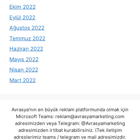
Ekim 2022
Eylül 2022
Ağustos 2022
Temmuz 2022
Haziran 2022
Mayıs 2022
Nisan 2022
Mart 2022
Avrasya'nın en büyük reklam platformunda olmak için
Microsoft Teams:
reklam@avrasyamarketing.com
adresimizden veya Telegram: @Avrasyamarketing
adresimizden irtibat kurabilirsiniz. (Tek iletişim
adreslerimiz teams / telegram ve mail adresimizdir.