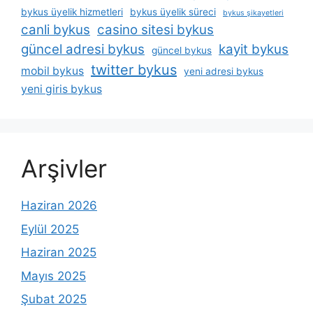
bykus üyelik hizmetleri
bykus üyelik süreci
bykus şikayetleri
canli bykus
casino sitesi bykus
güncel adresi bykus
kayit bykus
güncel bykus
twitter bykus
mobil bykus
yeni adresi bykus
yeni giris bykus
Arşivler
Haziran 2026
Eylül 2025
Haziran 2025
Mayıs 2025
Şubat 2025