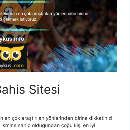
ahis Sitesi
in en çok araştırılan yönlerinden birine dikkatinizi
i ismine sahip olduğundan çoğu kişi en iyi