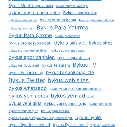
Bykus Mobil Uygulaması
bykus müşteri desteği
bykus müşteri hizmetleri
Bykus nasıl bir site
bykus oturum açma
bykus online casino
bykus oyunlarının listesi
Bykus Para Yatırma
bykus oyun sitesi
Bykus Para Çekme
bykus promosyon
bykus sikayet
bykus sitesi
bykus promosyon kodu
bykus slot makineleri türleri
bykus sosyal medyada
bykus spor bahisleri
bykus spor dalları
Bykus TV
bykus telegram
bykus teknik desteği
bykus tv canli maç izle
bykus tv canli maç
Bykus Twitter
bykus web sitesi
bykus whatsapp
bykus yasal mı slot makineleri türleri
bykus yeni adresi
bykus yeni adres
bykus yeni giris
Bykus yeni güncel giriş
bykus yeni şifre
bykus yumuşak giriş
bykus çağrı merkezi
bykus üyelik
bykus çevrimiçi kaydolmayı düşünmeli miyiz
bykus üyelik hizmetleri
bykus üyelik süreci
bykus şikayetleri